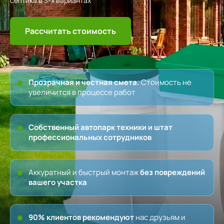
септика в 3-х вариантах
Рассчитать стоимость
Прозрачная и честная смета.
Стоимость не
увеличится в процессе работ
Собственный автопарк техники и штат
профессиональных сотрудников
Аккуратный и быстрый монтаж
без повреждений
вашего участка
90% клиентов рекомендуют
нас друзьям и