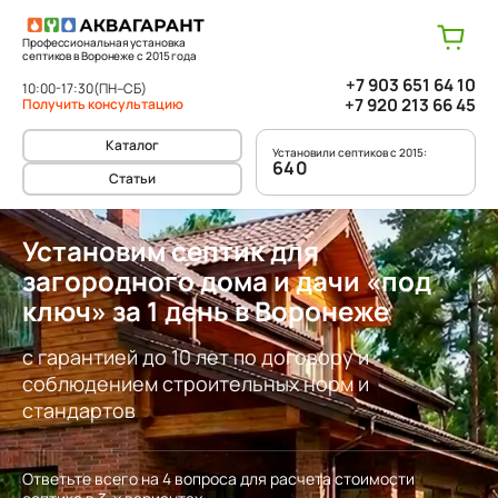
Профессиональная установка
септиков в Воронеже с 2015 года
+7 903 651 64 10
10:00-17:30
(ПН–СБ)
+7 920 213 66 45
Получить консультацию
Каталог
Установили септиков с 2015:
640
Статьи
Установим септик для
загородного дома и дачи «под
ключ» за 1 день в Воронеже
с гарантией до 10 лет по договору и
соблюдением строительных норм и
стандартов
Ответьте всего на 4 вопроса для расчета стоимости