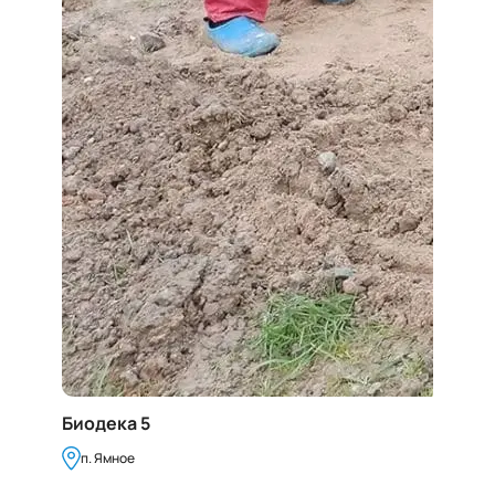
Биодека 5
п. Ямное