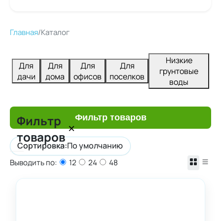
Главная
/
Каталог
Низкие
Для
Для
Для
Для
грунтовые
дачи
дома
офисов
поселков
воды
Фильтр
Фильтр товаров
×
товаров
Сортировка:
По умолчанию
Выводить по:
12
24
48
Цена
Сбросить
От
До