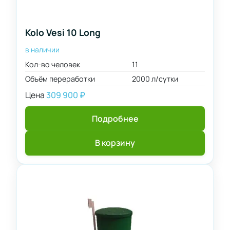
2000
л/
Применить
сутки
фильтр
Kolo Vesi 10 Long
2400
в наличии
л/
Кол-во человек
11
сутки
Объём переработки
2000 л/сутки
3000
л/
Цена
309 900
₽
сутки
4000
Подробнее
л/
сутки
В корзину
6000
л/
сутки
8000
л/
сутки
10000