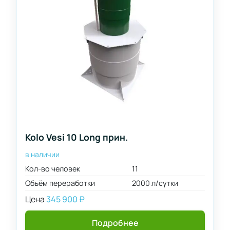
л/
сутки
12000
л/
сутки
Kolo Vesi 10 Long прин.
в наличии
Кол-во человек
11
Объём переработки
2000 л/сутки
Цена
345 900
₽
Подробнее