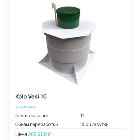
Залповый
сброс
литров
150
200
210
260
320
400
500
Kolo Vesi 10
600
в наличии
650
Кол-
Кол-во человек
11
во
800
человек
Объём переработки
2000 л/сутки
1200
3
Цена
285 900
₽
1600
4