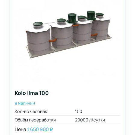
Залповый
сброс
литров
150
200
210
260
320
400
500
Kolo Ilma 100
600
в наличии
650
Кол-
Кол-во человек
100
во
800
человек
Объём переработки
20000 л/сутки
1200
3
Цена
1 650 900
₽
1400
4