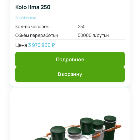
л/
Kolo Ilma 250
сутки
в наличии
Кол-во человек
250
Объём переработки
50000 л/сутки
Цена
3 975 900
₽
Подробнее
В корзину