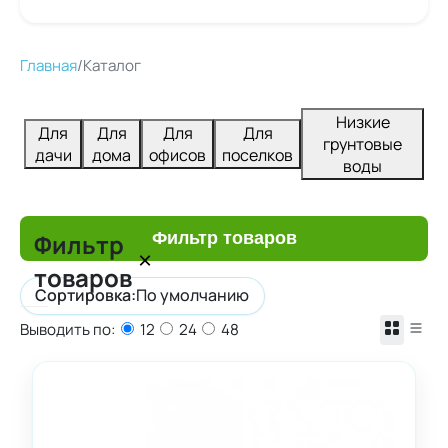
Главная
/
Каталог
Низкие
Для
Для
Для
Для
грунтовые
дачи
дома
офисов
поселков
воды
Фильтр
Фильтр товаров
×
товаров
Сортировка:
По умолчанию
Выводить по:
12
24
48
Цена
Сбросить
От
До