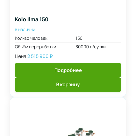
55
л/
сутки
60
Применить
фильтр
Kolo Ilma 150
800
75
л/
в наличии
100
сутки
Кол-во человек
150
150
1000
Объём переработки
30000 л/сутки
л/
200
сутки
Цена
2 515 900
₽
250
1600
300
л/
Подробнее
400
сутки
500
2000
В корзину
л/
сутки
2400
л/
сутки
3000
л/