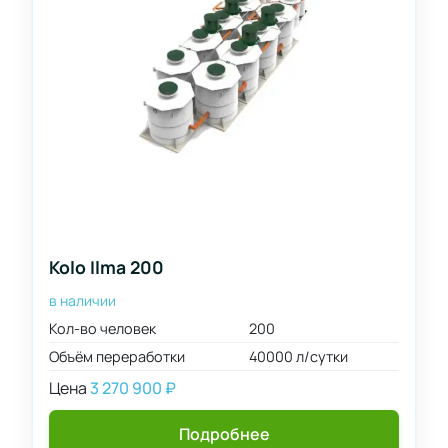
сутки
4000
л/
сутки
6000
л/
сутки
8000
л/
сутки
10000
Kolo Ilma 200
л/
сутки
в наличии
12000
Кол-во человек
200
л/
Объём переработки
40000 л/сутки
сутки
Цена
3 270 900
₽
15000
л/
Подробнее
сутки