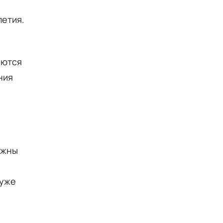
летия.
яются
ния
лжны
 уже