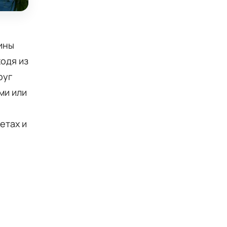
ины
ходя из
руг
ми или
етах и