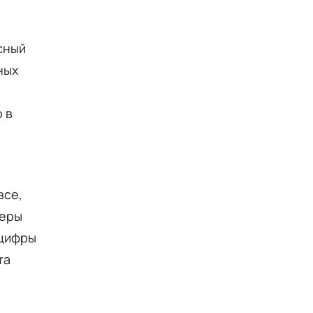
сный
ных
 в
все,
меры
 цифры
та