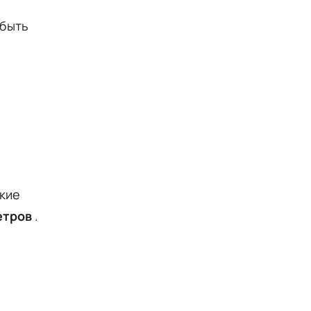
 быть
акие
етров
.