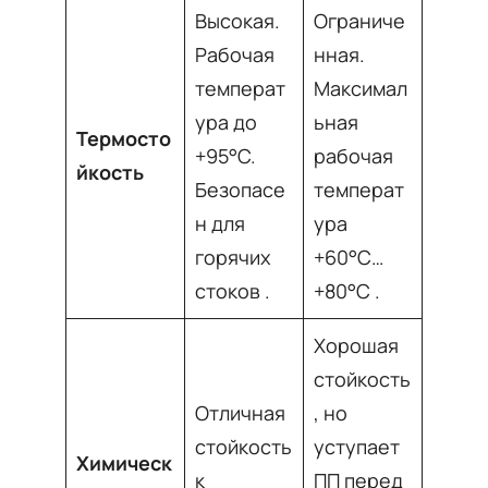
Высокая.
Ограниче
Рабочая
нная.
температ
Максимал
ура до
ьная
Термосто
+95°C.
рабочая
йкость
Безопасе
температ
н для
ура
горячих
+60°C…
стоков
.
+80°C
.
Хорошая
стойкость
Отличная
, но
стойкость
уступает
Химическ
к
ПП перед