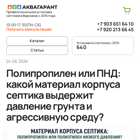
Профессиональная установка
септиков в Воронеже с 2015 года
+7 903 651 64 10
10:00-17:30
(ПН–СБ)
+7 920 213 66 45
Получить консультацию
Каталог
Установили септиков с 2015:
640
Статьи
24.06.2026
Полипропилен или ПНД:
какой материал корпуса
септика выдержит
давление грунта и
агрессивную среду?