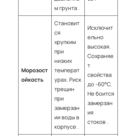
м грунта
.
Становит
Исключит
ся
ельно
хрупким
высокая.
при
Сохраняе
низких
т
Морозост
температ
свойства
ойкость
урах. Риск
до -60°C.
трещин
Не боится
при
замерзан
замерзан
ия
ии воды в
стоков
.
корпусе
.