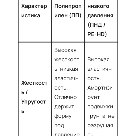
Характер
Полипроп
низкого
истика
илен (ПП)
давления
(ПНД /
PE-HD)
Высокая
жесткост
Высокая
ь, низкая
эластичн
эластичн
ость.
Жесткост
ость.
Амортизи
ь /
Отлично
рует
Упругост
держит
подвижки
ь
форму
грунта, не
под
разрушая
давление
сь
.