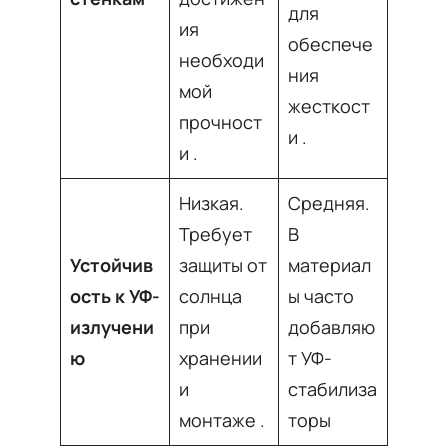
для
ия
обеспече
необходи
ния
мой
жесткост
прочност
и
.
и
.
Низкая.
Средняя.
Требует
В
Устойчив
защиты от
материал
ость к УФ-
солнца
ы часто
излучени
при
добавляю
ю
хранении
т УФ-
и
стабилиза
монтаже
.
торы