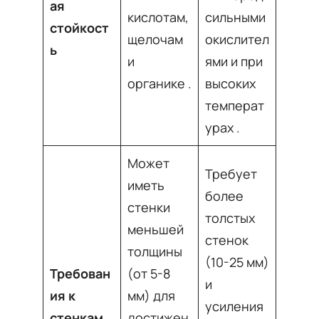
ая
кислотам,
сильными
стойкост
щелочам
окислител
ь
и
ями и при
органике
.
высоких
температ
урах
.
Может
Требует
иметь
более
стенки
толстых
меньшей
стенок
толщины
(10-25 мм)
Требован
(от 5-8
и
ия к
мм) для
усиления
стенкам
достижен