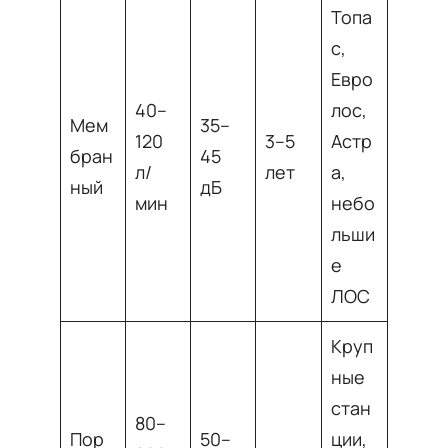
Топа
с,
Евро
40–
лос,
Мем
35–
120
3–5
Астр
бран
45
л/
лет
а,
ный
дБ
мин
небо
льши
е
ЛОС
Круп
ные
стан
80–
Пор
50–
ции,