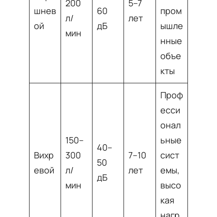
200
5–7
шнев
60
пром
л/
лет
ой
дБ
ышле
мин
нные
объе
кты
Проф
есси
онал
150–
ьные
40–
Вихр
300
7–10
сист
50
евой
л/
лет
емы,
дБ
мин
высо
кая
нагр