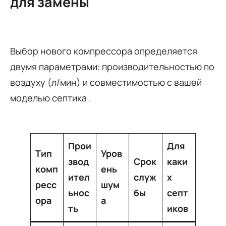
для замены
Выбор нового компрессора определяется
двумя параметрами: производительностью по
воздуху (л/мин) и совместимостью с вашей
моделью септика
.
Прои
Для
Тип
Уров
звод
Срок
каки
комп
ень
ител
служ
х
ресс
шум
ьнос
бы
септ
ора
а
ть
иков