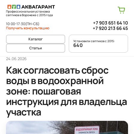
Профессиональная установка
септиков в Воронеже с 2015 года
+7 903 651 64 10
10:00-17:30
(ПН–СБ)
+7 920 213 66 45
Получить консультацию
Каталог
Установили септиков с 2015:
640
Статьи
24.06.2026
Как согласовать сброс
воды в водоохранной
зоне: пошаговая
инструкция для владельца
участка