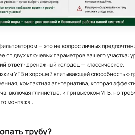
ильтратором — это не вопрос личных предпочтени
е от двух ключевых параметров вашего участка: у
ий ответ:
дренажный колодец — классическое,
изким УГВ и хорошей впитывающей способностью г
менная, компактная альтернатива, которая эффект
чв, включая глинистые, и при высоком УГВ, но треб
ого монтажа
.
опать трубу?