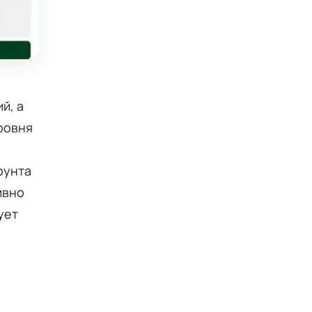
й, а
ровня
рунта
ивно
ует