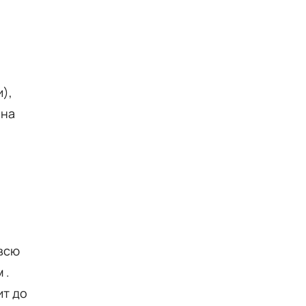
),
 на
 всю
м
.
ит до