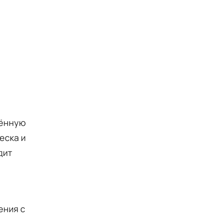
лённую
еска и
дит
ения с