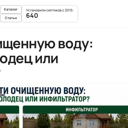
Каталог
Установили септиков с 2015:
640
Статьи
ищенную воду:
одец или
?