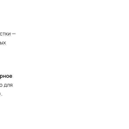
стки —
вых
ерное
о для
.