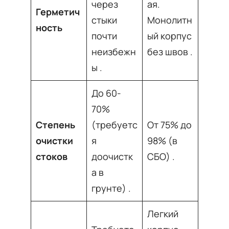
через
ая.
Герметич
стыки
Монолитн
ность
почти
ый корпус
неизбежн
без швов
.
ы
.
До 60-
70%
Степень
(требуетс
От 75% до
очистки
я
98% (в
стоков
доочистк
СБО)
.
а в
грунте)
.
Легкий