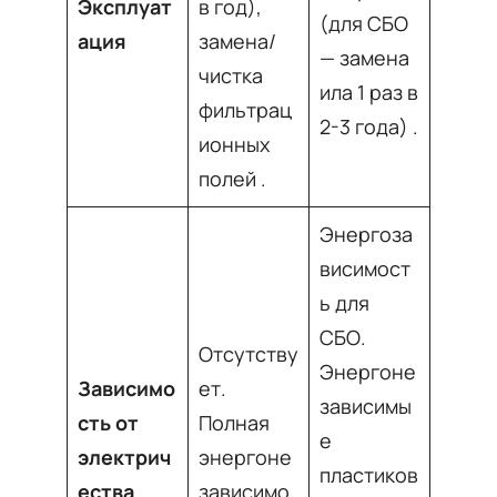
Эксплуат
в год),
(для СБО
ация
замена/
— замена
чистка
ила 1 раз в
фильтрац
2-3 года)
.
ионных
полей
.
Энергоза
висимост
ь для
СБО.
Отсутству
Энергоне
Зависимо
ет.
зависимы
сть от
Полная
е
электрич
энергоне
пластиков
ества
зависимо