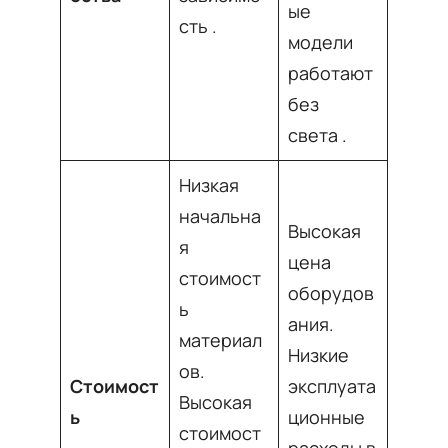
ые
сть
.
модели
работают
без
света
.
Низкая
начальна
Высокая
я
цена
стоимост
оборудов
ь
ания.
материал
Низкие
ов.
Стоимост
эксплуата
Высокая
ь
ционные
стоимост
расходы в