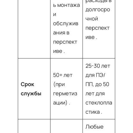
ь монтажа
долгосро
и
чной
обслужив
перспект
ания в
иве
.
перспект
иве
.
25-30 лет
50+ лет
для ПЭ/
Срок
(при
ПП, до 50
службы
герметиз
лет для
ации)
.
стеклопла
стика
.
Любые