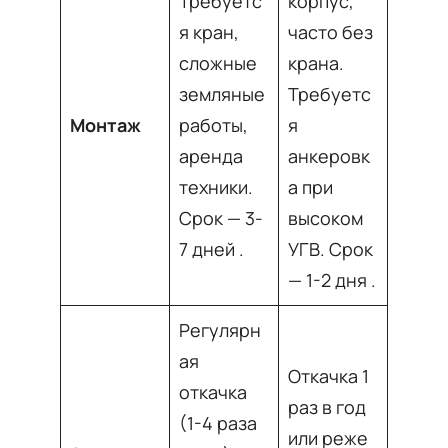
Требуетс
корпус,
я кран,
часто без
сложные
крана.
земляные
Требуетс
Монтаж
работы,
я
аренда
анкеровк
техники.
а при
Срок — 3-
высоком
7 дней
.
УГВ. Срок
— 1-2 дня
.
Регулярн
ая
Откачка 1
откачка
раз в год
(1-4 раза
или реже