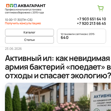
Профессиональная установка
септиков в Воронеже с 2015 года
+7 903 651 64 10
10:00-17:30
(ПН–СБ)
+7 920 213 66 45
Получить консультацию
Каталог
Установили септиков с 2015:
640
Статьи
23.06.2026
Активный ил: как невидимая
армия бактерий «поедает» 
отходы и спасает экологию