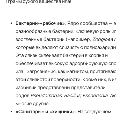
1 грамм сухого вещества ила!
.
Бактерии-«рабочие»:
Ядро сообщества — э
разнообразные бактерии. Ключевую роль и
зооглейные бактерии (например,
Zoogloea 
которые выделяют слизистую полисахаридн
Эта слизь склеивает бактерии в хлопья и
обеспечивает высокую адсорбирующую сп
ила
. Загрязнения, как магнитом, притягиваю
этой слизистой поверхности. Кроме них, в и
изобилии представлены представители
родов
Pseudomonas
,
Bacillus
,
Escherichia
,
Al
многие другие
.
«Санитары» и «хищники»:
На следующем