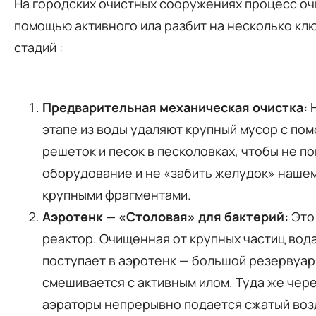
На городских очистных сооружениях процесс оч
помощью активного ила разбит на несколько кл
стадий
:
Предварительная механическая очистка:
Н
этапе из воды удаляют крупный мусор с по
решеток и песок в песколовках, чтобы не п
оборудование и не «забить желудок» нашем
крупными фрагментами.
Аэротенк — «Столовая» для бактерий:
Это
реактор. Очищенная от крупных частиц вод
поступает в аэротенк — большой резервуар,
смешивается с активным илом. Туда же чер
аэраторы непрерывно подается сжатый воз