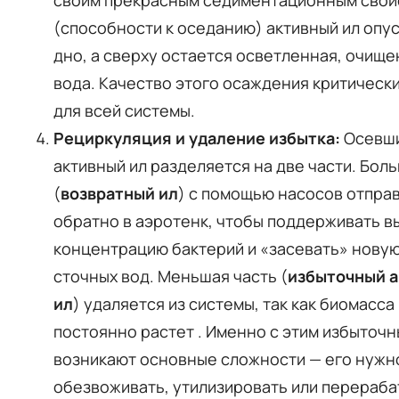
(способности к оседанию) активный ил опус
дно, а сверху остается осветленная, очищ
вода. Качество этого осаждения критическ
для всей системы.
Рециркуляция и удаление избытка:
Осевши
активный ил разделяется на две части. Бол
(
возвратный ил
) с помощью насосов отпра
обратно в аэротенк, чтобы поддерживать 
концентрацию бактерий и «засевать» нову
сточных вод. Меньшая часть (
избыточный 
ил
) удаляется из системы, так как биомасса
постоянно растет
. Именно с этим избыточ
возникают основные сложности — его нужн
обезвоживать, утилизировать или перераба