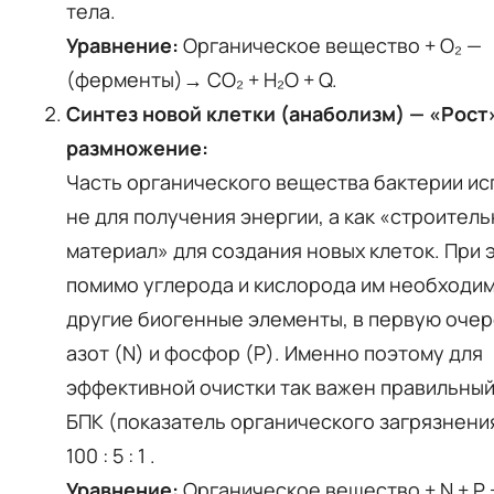
тела.
Уравнение:
Органическое вещество + O₂ —
(ферменты)→ CO₂ + H₂O + Q.
Синтез новой клетки (анаболизм) — «Рост
размножение:
Часть органического вещества бактерии и
не для получения энергии, а как «строител
материал» для создания новых клеток. При 
помимо углерода и кислорода им необходим
другие биогенные элементы, в первую оче
азот (N) и фосфор (P). Именно поэтому для
эффективной очистки так важен правильный
БПК (показатель органического загрязнения) 
100 : 5 : 1
.
Уравнение:
Органическое вещество + N + P 