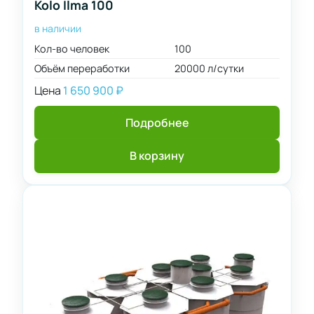
Kolo Ilma 100
250
сутки
300
в наличии
2000
Применить
фильтр
л/
400
Кол-во человек
100
сутки
Объём переработки
20000 л/сутки
500
3000
Цена
1 650 900
₽
л/
сутки
Подробнее
4000
л/
В корзину
сутки
6000
л/
сутки
8000
л/
сутки
10000
л/
сутки