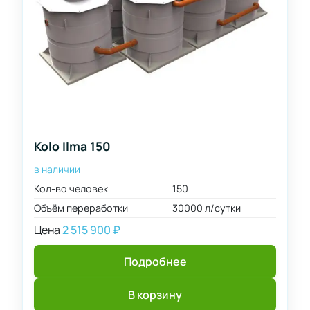
12000
л/
сутки
15000
л/
сутки
20000
л/
сутки
Kolo Ilma 150
30000
в наличии
л/
Кол-во человек
150
сутки
Объём переработки
30000 л/сутки
40000
л/
Цена
2 515 900
₽
сутки
50000
Подробнее
л/
сутки
В корзину
60000