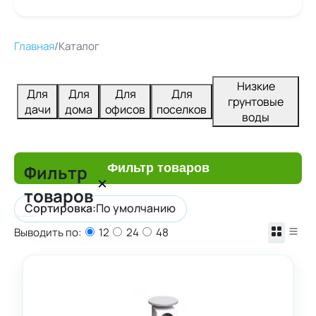
Главная
/
Каталог
Низкие
Для
Для
Для
Для
грунтовые
дачи
дома
офисов
поселков
воды
Фильтр
Фильтр товаров
×
товаров
Сортировка:
По умолчанию
Выводить по:
12
24
48
Цена
Сбросить
От
До